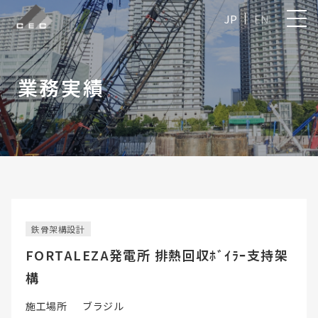
JP
EN
業務実績
鉄骨架構設計
FORTALEZA発電所 排熱回収ﾎﾞｲﾗｰ支持架
構
施工場所
ブラジル