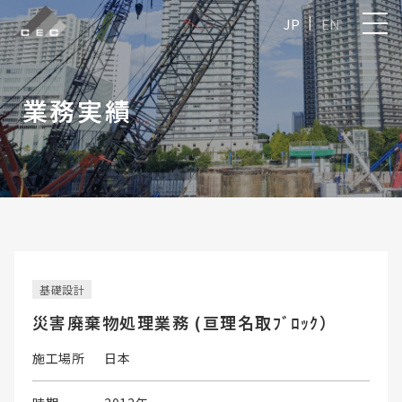
JP
EN
業務実績
基礎設計
災害廃棄物処理業務 (亘理名取ﾌﾞﾛｯｸ）
施工場所
日本