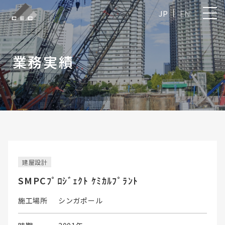
JP
EN
業務実績
建屋設計
SMPCﾌﾟﾛｼﾞｪｸﾄ ｹﾐｶﾙﾌﾟﾗﾝﾄ
施工場所
シンガポール