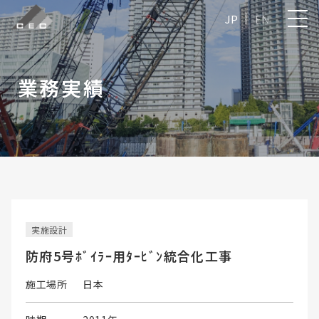
JP
EN
業務実績
実施設計
防府5号ﾎﾞｲﾗｰ用ﾀｰﾋﾞﾝ統合化工事
施工場所
日本