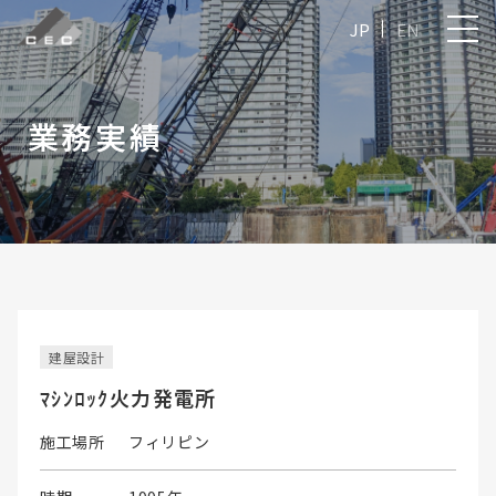
JP
EN
業務実績
建屋設計
ﾏｼﾝﾛｯｸ火力発電所
施工場所
フィリピン